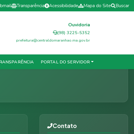
bmail
Transparência
Acessibilidade
Mapa do Site
Buscar
Ouvidoria
(98) 3225-5352
prefeitura@centraldomaranhao.ma.gov.br
hão - MA
RANSPARÊNCIA
PORTAL DO SERVIDOR
Contato