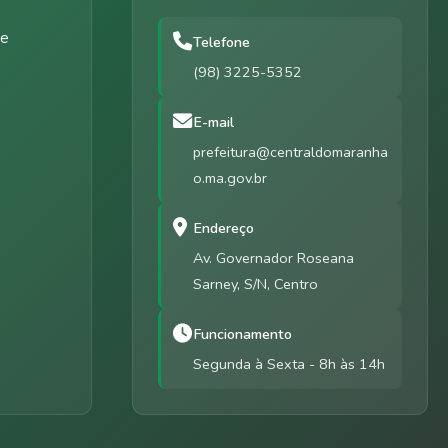
de
Telefone
(98) 3225-5352
E-mail
prefeitura@centraldomaranha
o.ma.gov.br
Endereço
Av. Governador Roseana
Sarney, S/N, Centro
Funcionamento
Segunda à Sexta - 8h às 14h