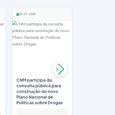
25-07-2025
25-07-2025
CNM participa da
Portos do Nord
a
consulta pública para
mantêm trajetó
construção do novo
crescimento e
Plano Nacional de
Políticas sobre Drogas