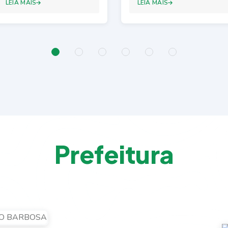
LEIA MAIS
LEIA MAIS
P
r
e
f
e
i
t
u
r
a