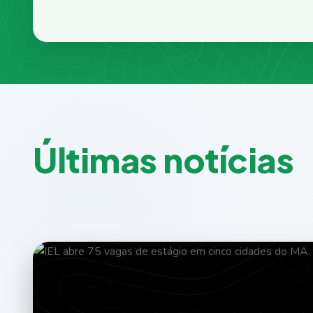
Ú
l
t
i
m
a
s
n
o
t
í
c
i
a
s