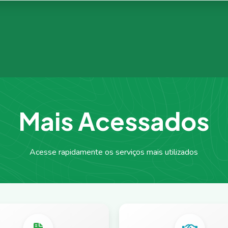
M
a
i
s
A
c
e
s
s
a
d
o
s
Acesse rapidamente os serviços mais utilizados