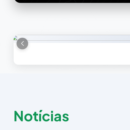
N
o
t
í
c
i
a
s