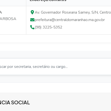
MA
Av. Governador Roseana Sarney, S/N, Centr
 BARBOSA
prefeitura@centraldomaranhao.ma.gov.br
(98) 3225-5352
NCIA SOCIAL