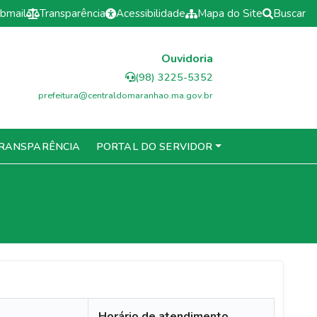
bmail
Transparência
Acessibilidade
Mapa do Site
Buscar
Ouvidoria
(98) 3225-5352
prefeitura@centraldomaranhao.ma.gov.br
RANSPARÊNCIA
PORTAL DO SERVIDOR
Horário de atendimento